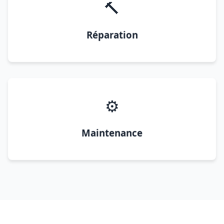
🔨
Réparation
⚙️
Maintenance