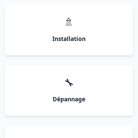
🚿
Installation
🔧
Dépannage