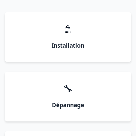
🚿
Installation
🔧
Dépannage