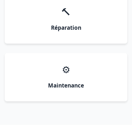
🔨
Réparation
⚙️
Maintenance