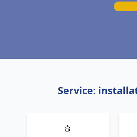
Service: instal
🚿