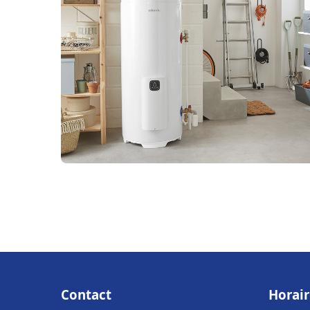
Contact
Horair