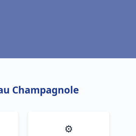
 eau Champagnole
⚙️