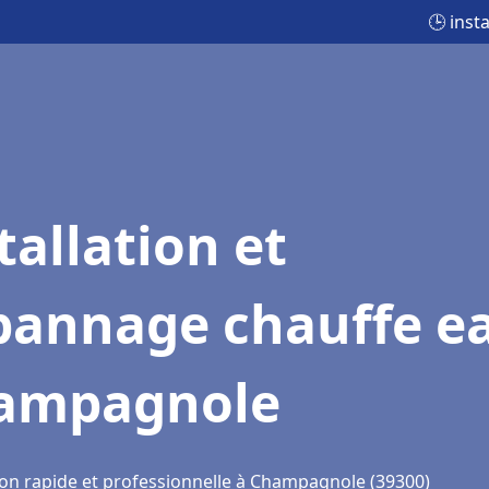
🕒 inst
tallation et
pannage chauffe e
ampagnole
ion rapide et professionnelle à Champagnole (39300)