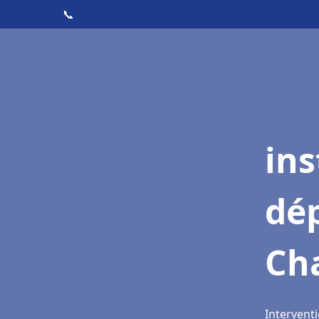
📞
ins
dé
Ch
Intervent