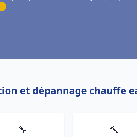
lation et dépannage chauffe
🔧
🔨