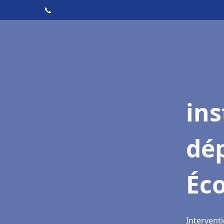
📞
ins
dé
Éc
Intervent