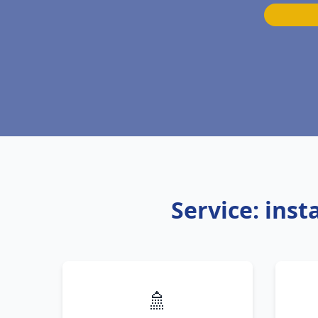
Service: ins
🚿