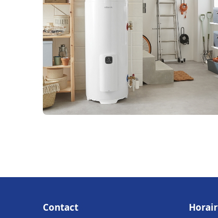
Contact
Horair