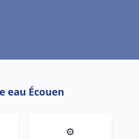
fe eau Écouen
⚙️