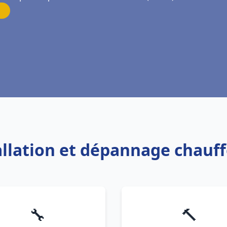
tallation et dépannage chauf
🔧
🔨