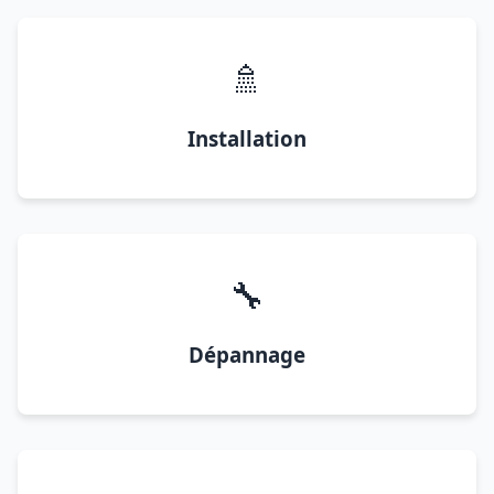
🚿
Installation
🔧
Dépannage