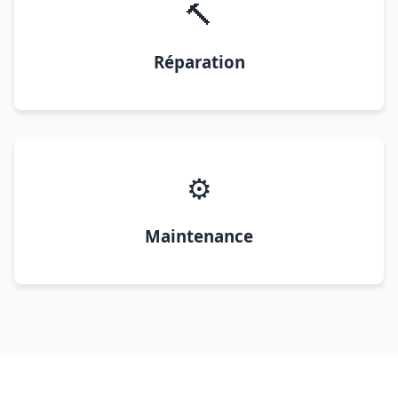
🔨
Réparation
⚙️
Maintenance