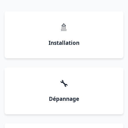
🚿
Installation
🔧
Dépannage