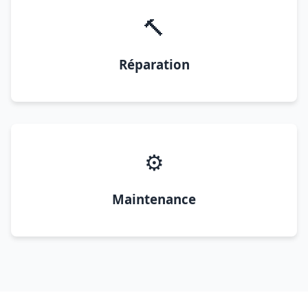
🔨
Réparation
⚙️
Maintenance