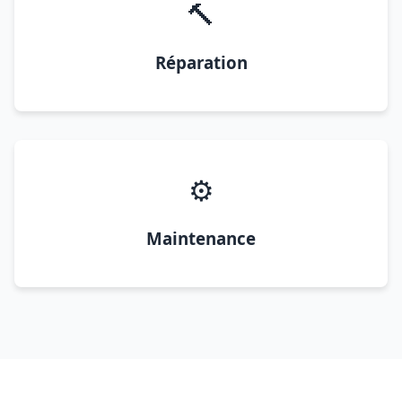
🔨
Réparation
⚙️
Maintenance