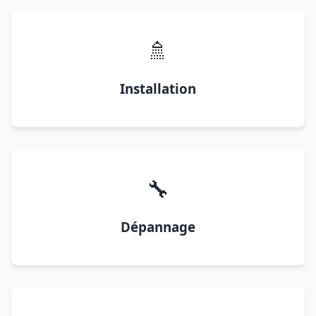
🚿
Installation
🔧
Dépannage