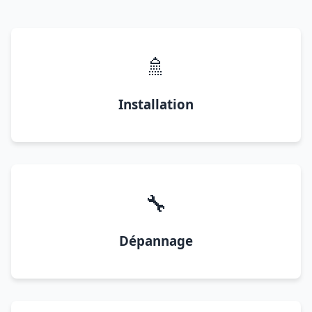
🚿
Installation
🔧
Dépannage