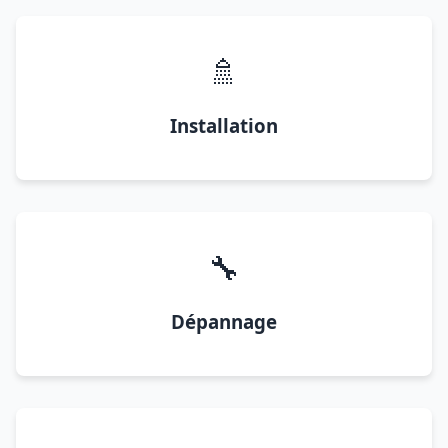
🚿
Installation
🔧
Dépannage