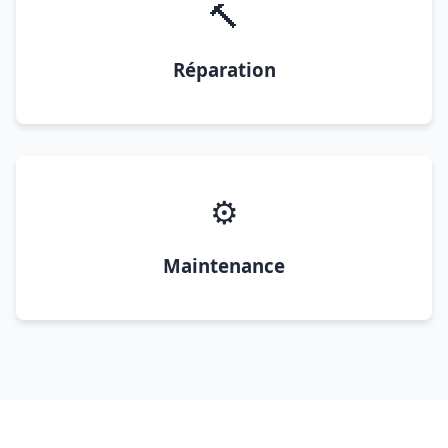
🔨
Réparation
⚙️
Maintenance