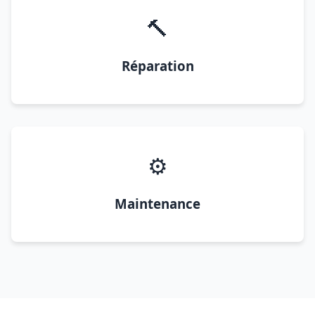
🔨
Réparation
⚙️
Maintenance