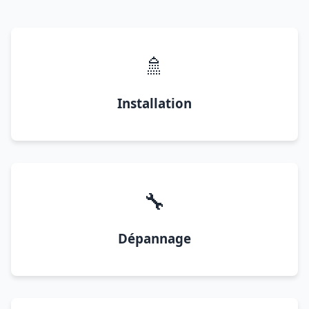
🚿
Installation
🔧
Dépannage