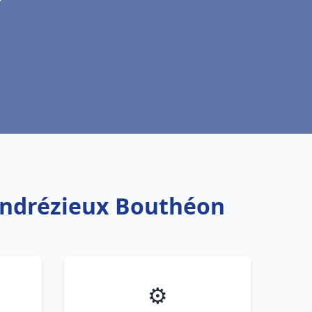
 Andrézieux Bouthéon
⚙️