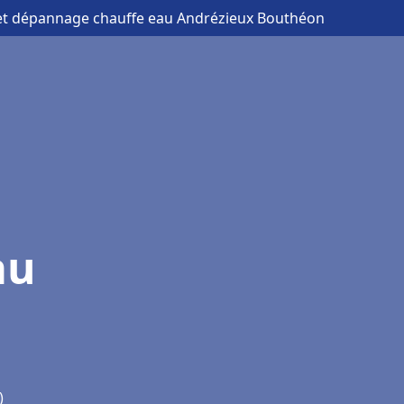
n et dépannage chauffe eau Andrézieux Bouthéon
au
)