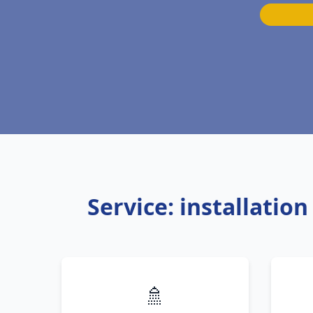
Service: installati
🚿