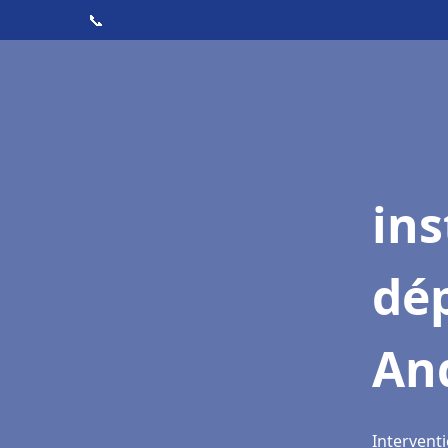
📞
ins
dé
An
Intervent