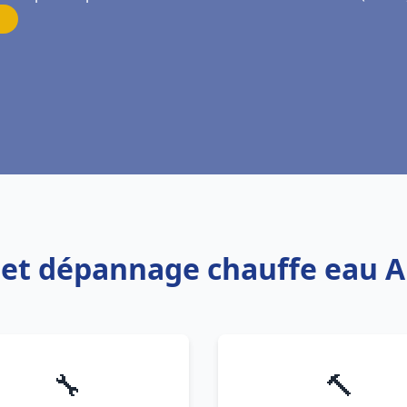
on et dépannage chauffe eau
🔧
🔨