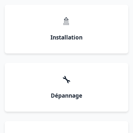
🚿
Installation
🔧
Dépannage