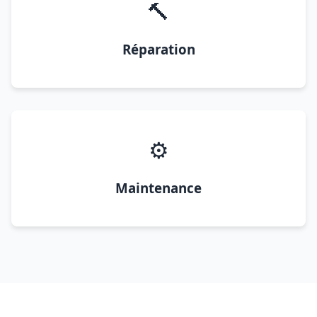
🔨
Réparation
⚙️
Maintenance