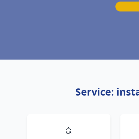
Service: ins
🚿