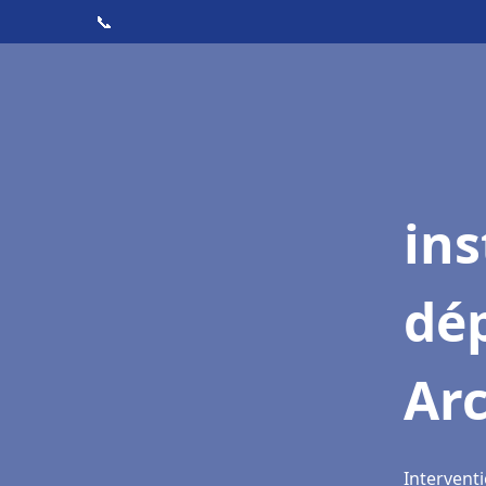
📞
ins
dé
Arc
Interventi