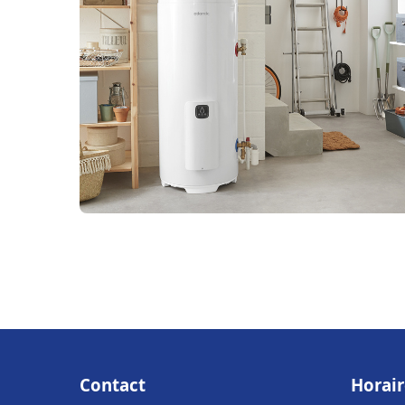
Contact
Horair