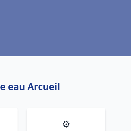
e eau Arcueil
⚙️