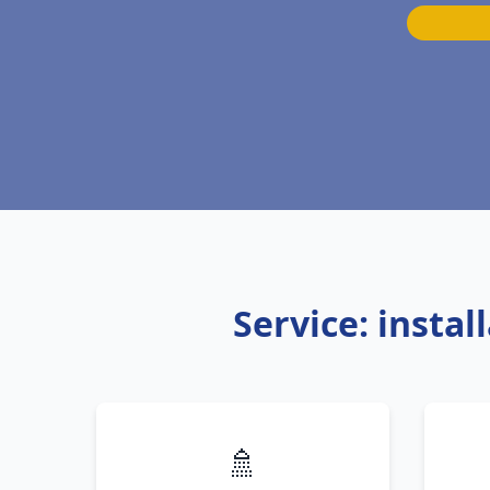
Service: insta
🚿