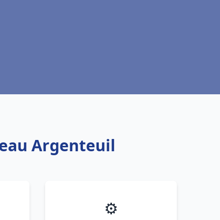
 eau Argenteuil
⚙️