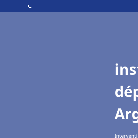
📞
ins
dé
Ar
Interventi