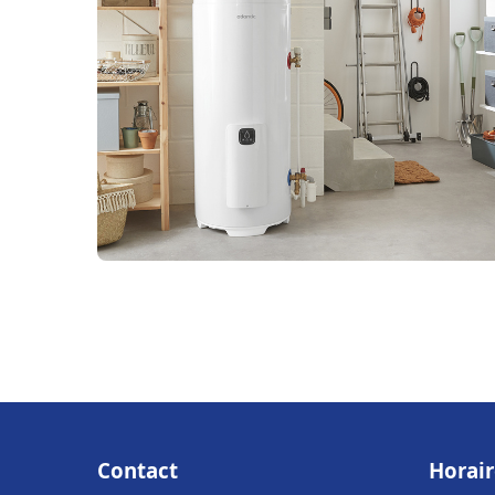
Contact
Horair