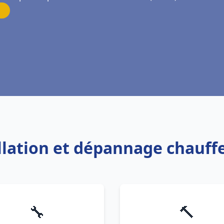
allation et dépannage chauf
🔧
🔨