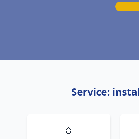
Service: inst
🚿