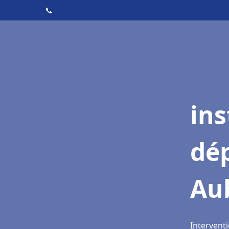
📞
ins
dé
Au
Intervent