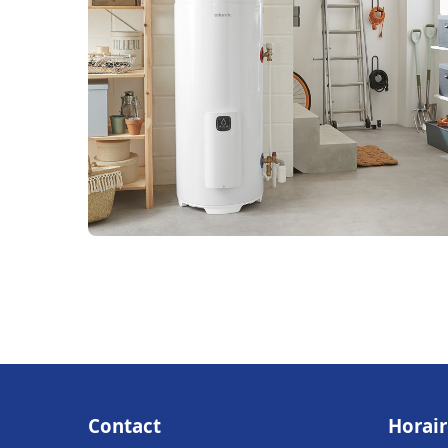
Contact
Horair