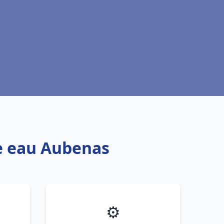
fe eau Aubenas
⚙️