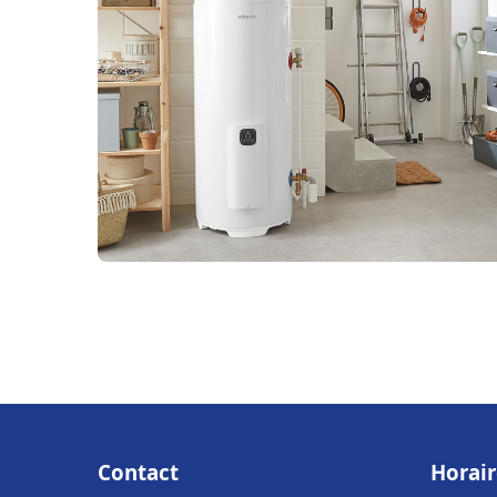
Contact
Horair