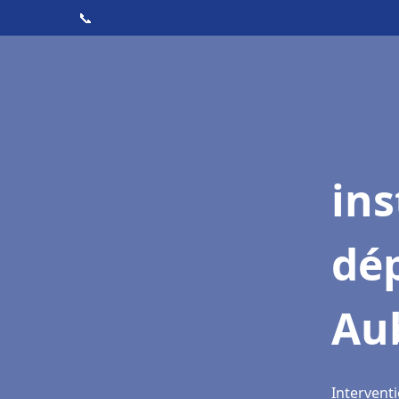
📞
ins
dé
Au
Interventi