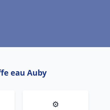
ffe eau Auby
⚙️