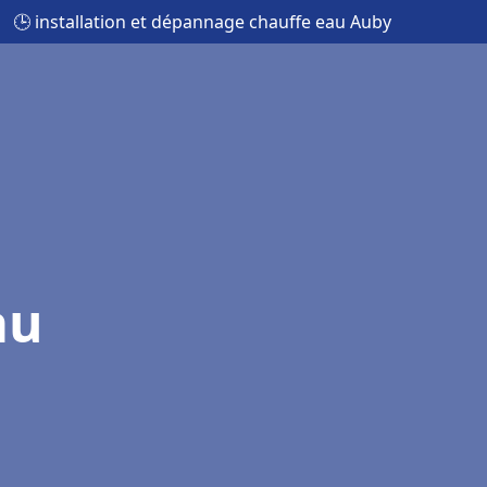
🕒 installation et dépannage chauffe eau Auby
au