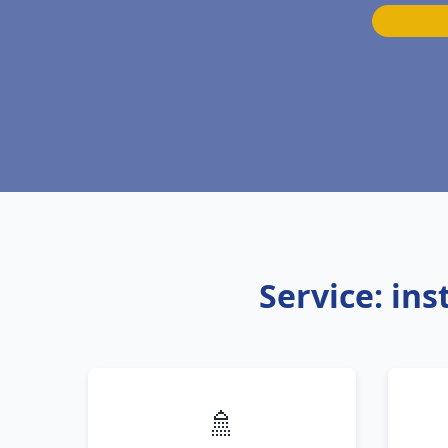
Service: in
🚿