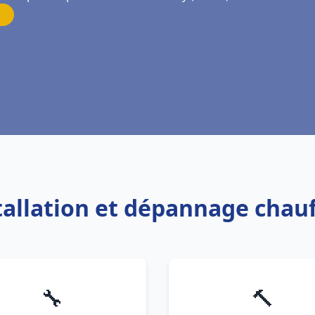
stallation et dépannage chau
🔧
🔨