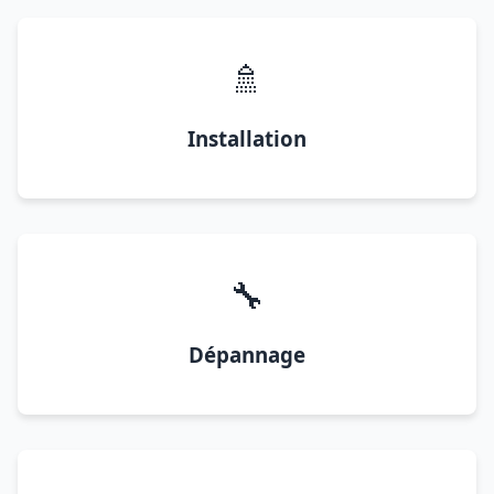
🚿
Installation
🔧
Dépannage