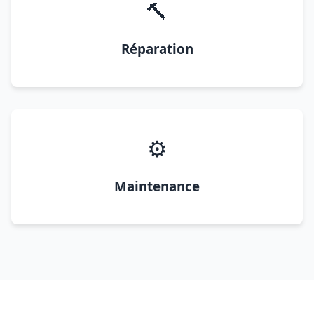
🔨
Réparation
⚙️
Maintenance