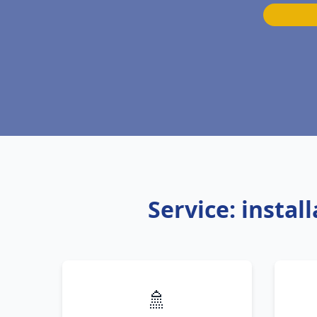
Service: insta
🚿