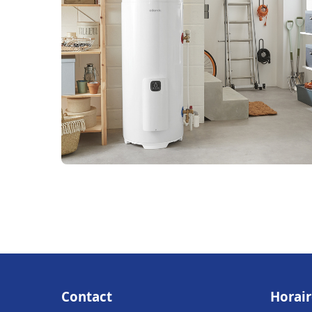
Contact
Horair