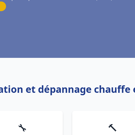
llation et dépannage chauffe
🔧
🔨