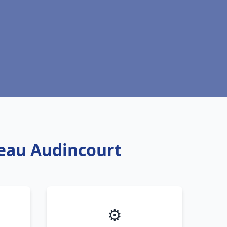
 eau Audincourt
⚙️