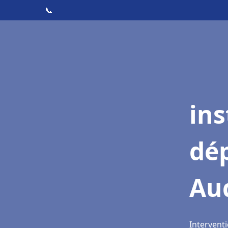
📞
ins
dé
Au
Intervent