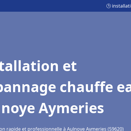
🕒 install
tallation et
pannage chauffe e
lnoye Aymeries
ion rapide et professionnelle à Aulnoye Aymeries (59620)