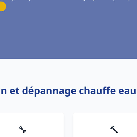
tion et dépannage chauffe ea
🔧
🔨