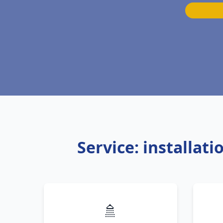
Service: installa
🚿