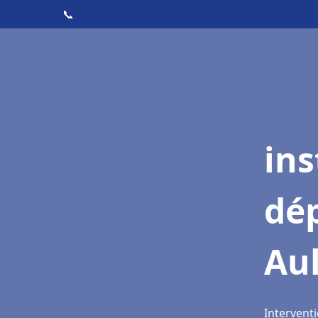
📞
ins
dé
Au
Intervent