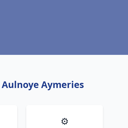
u Aulnoye Aymeries
⚙️