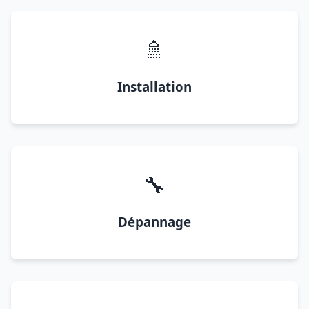
🚿
Installation
🔧
Dépannage