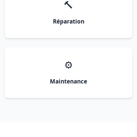
🔨
Réparation
⚙️
Maintenance