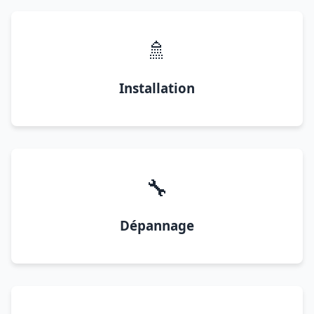
🚿
Installation
🔧
Dépannage