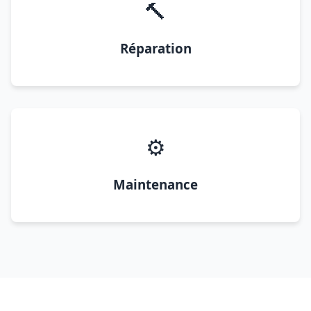
🔨
Réparation
⚙️
Maintenance