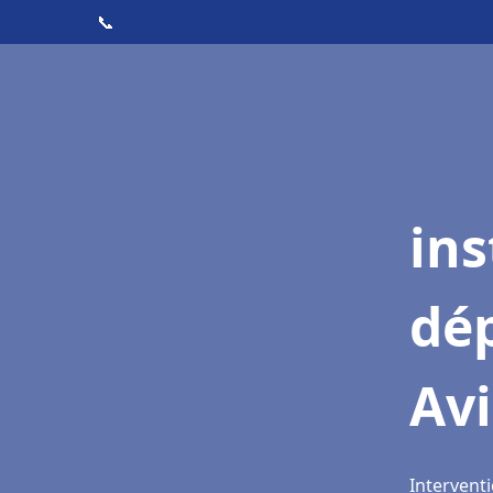
📞
ins
dé
Av
Interventi