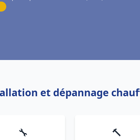
tallation et dépannage chau
🔧
🔨