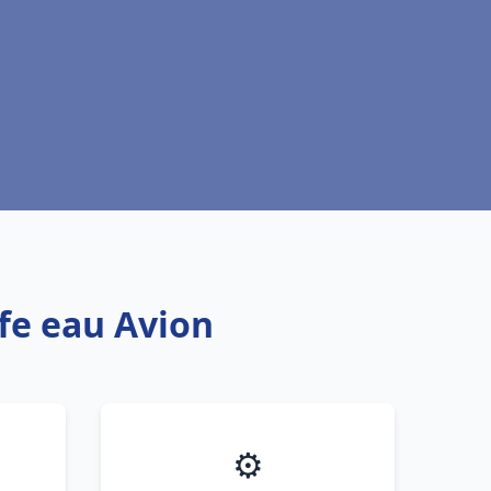
ffe eau Avion
⚙️