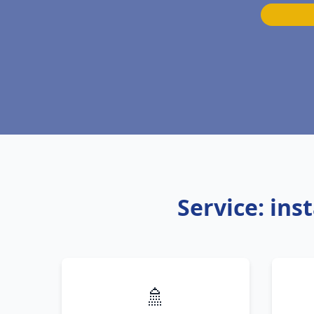
Service: ins
🚿