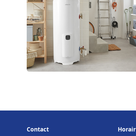
Contact
Horair