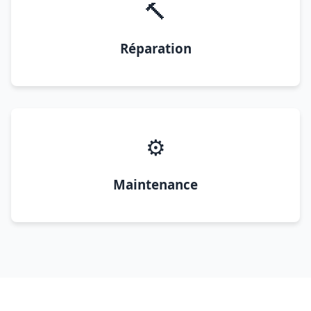
🔨
Réparation
⚙️
Maintenance