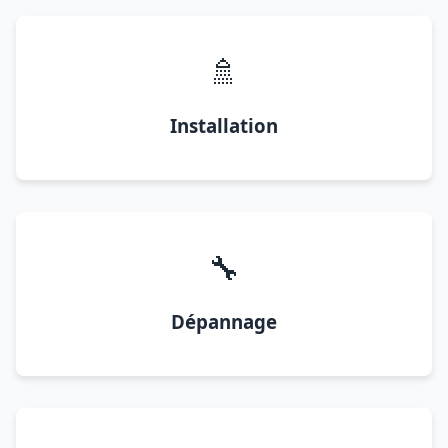
🚿
Installation
🔧
Dépannage