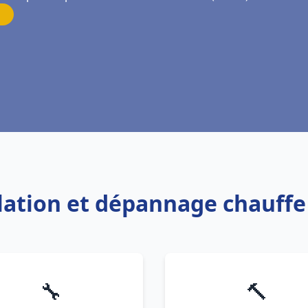
llation et dépannage chauff
🔧
🔨