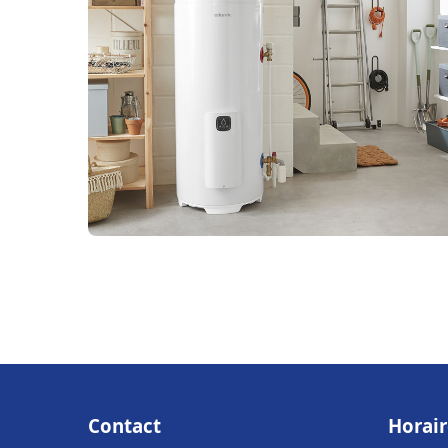
Contact
Horair