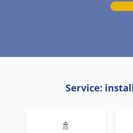
Service: insta
🚿