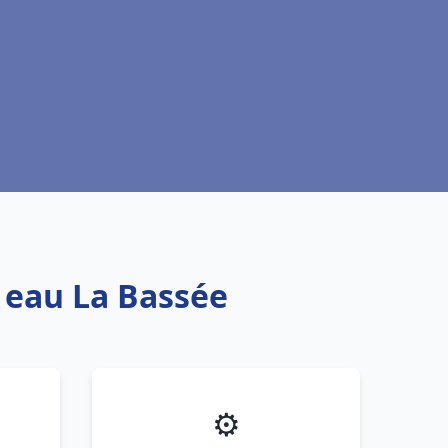
e eau La Bassée
⚙️