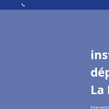
📞
ins
dé
La
Interventi