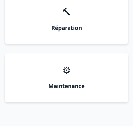
🔨
Réparation
⚙️
Maintenance