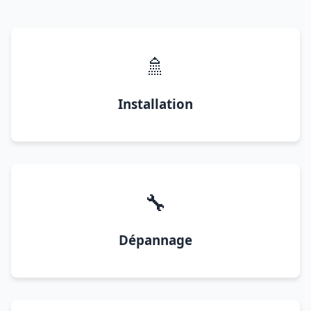
🚿
Installation
🔧
Dépannage