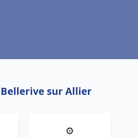
Bellerive sur Allier
⚙️