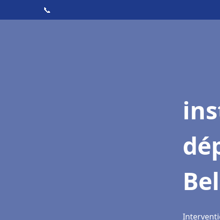
📞
ins
dé
Bel
Interventi