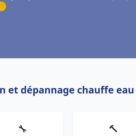
on et dépannage chauffe eau 
🔧
🔨