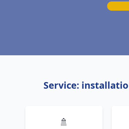
Service: installati
🚿