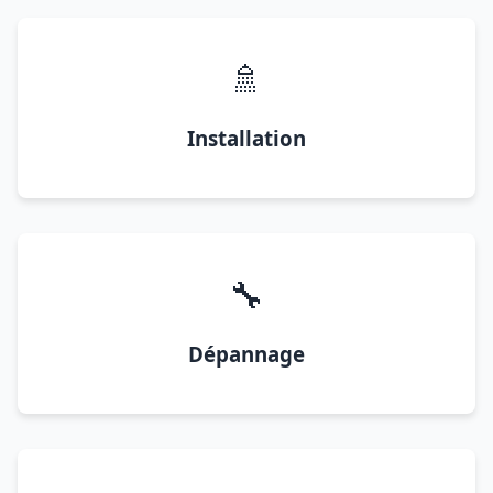
🚿
Installation
🔧
Dépannage