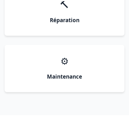
🔨
Réparation
⚙️
Maintenance