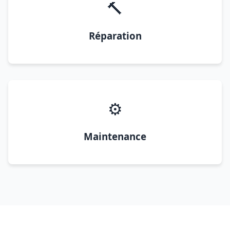
🔨
Réparation
⚙️
Maintenance