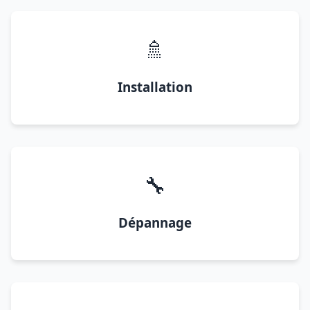
🚿
Installation
🔧
Dépannage