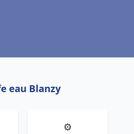
fe eau Blanzy
⚙️