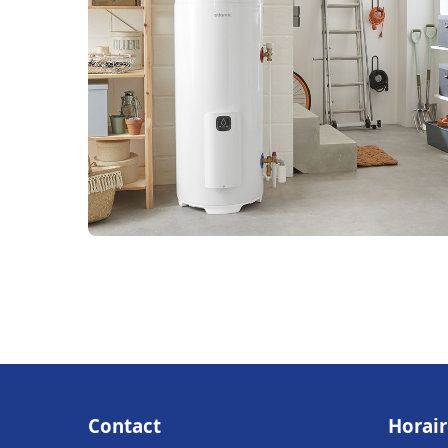
Contact
Horair