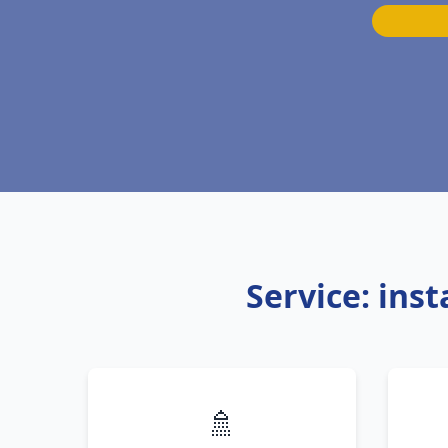
Service: ins
🚿