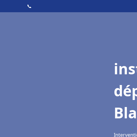
📞
ins
dé
Bl
Interventi