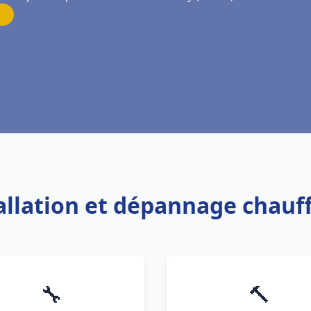
tallation et dépannage chauf
🔧
🔨