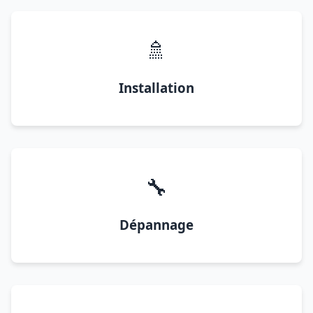
🚿
Installation
🔧
Dépannage