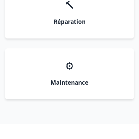
🔨
Réparation
⚙️
Maintenance