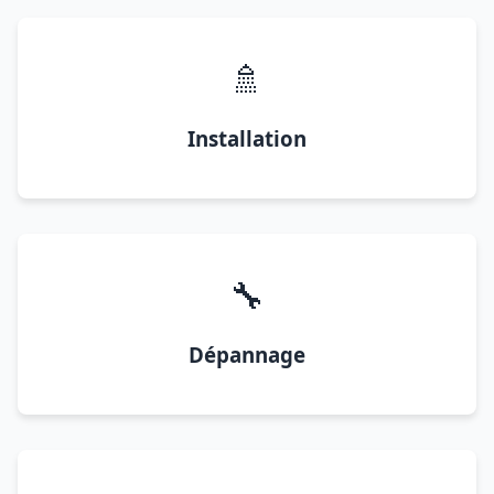
🚿
Installation
🔧
Dépannage