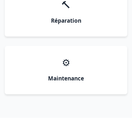
🔨
Réparation
⚙️
Maintenance