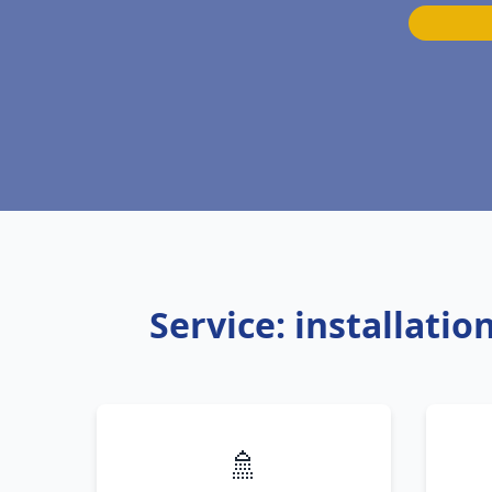
Service: installat
🚿