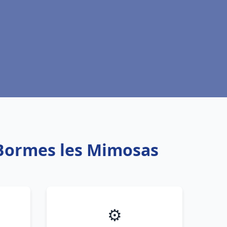
 Bormes les Mimosas
⚙️