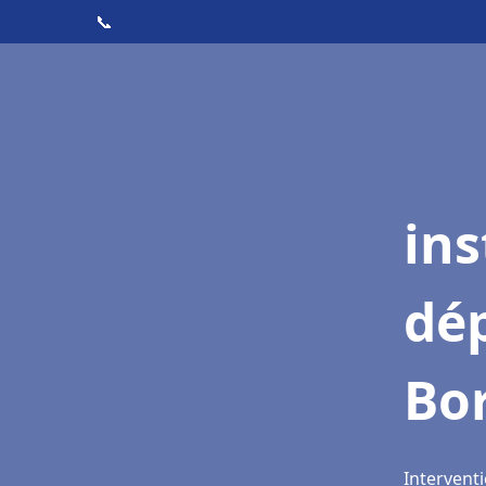
📞
ins
dé
Bo
Intervent