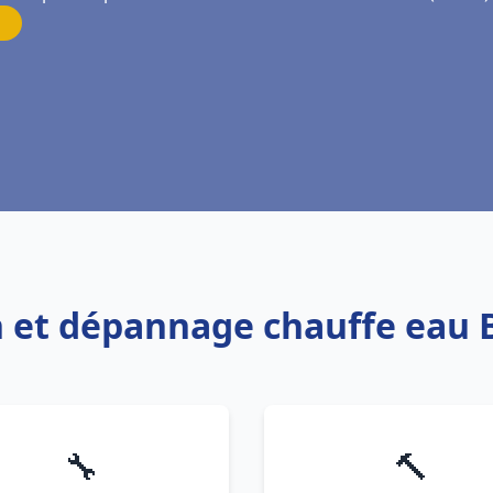
ion et dépannage chauffe eau
🔧
🔨