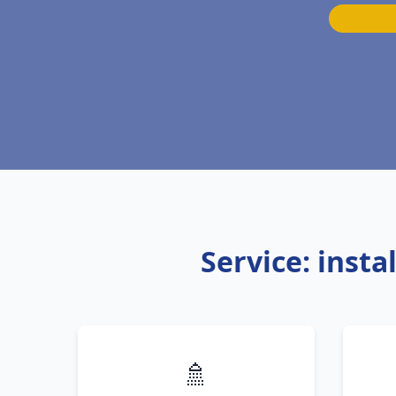
Service: inst
🚿