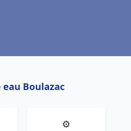
e eau Boulazac
⚙️