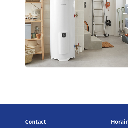
Contact
Horair