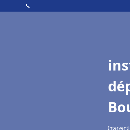
📞
ins
dé
Bo
Interventi