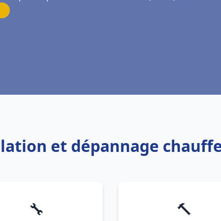
allation et dépannage chauff
🔧
🔨