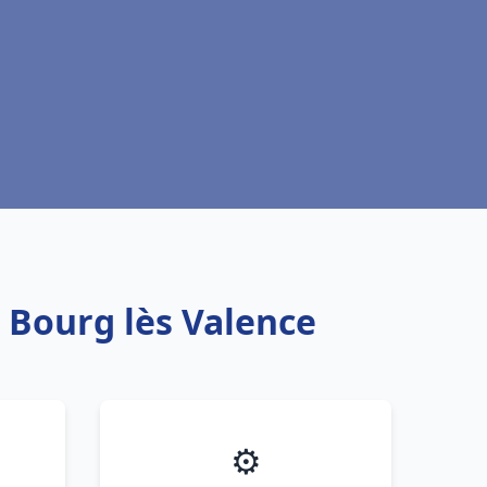
u Bourg lès Valence
⚙️