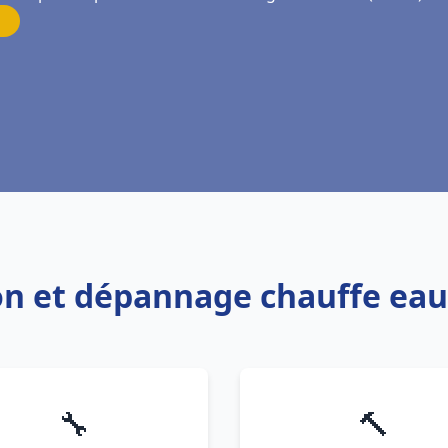
ion et dépannage chauffe ea
🔧
🔨