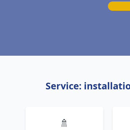
Service: installat
🚿