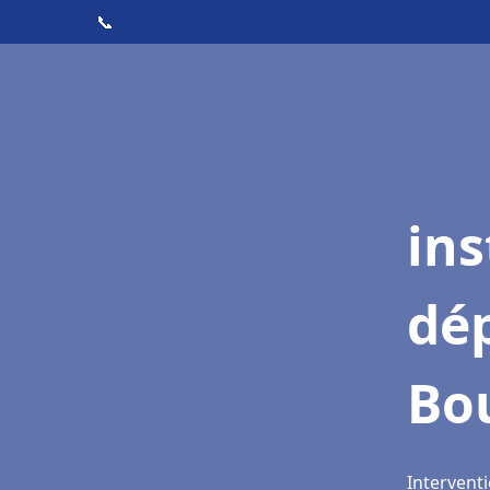
📞
ins
dé
Bou
Interventi