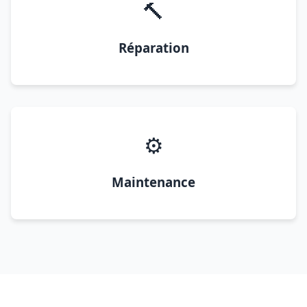
🔨
Réparation
⚙️
Maintenance