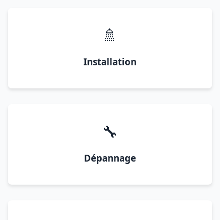
🚿
Installation
🔧
Dépannage