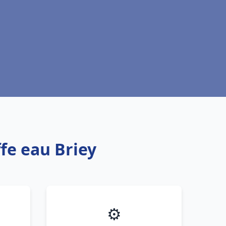
fe eau Briey
⚙️