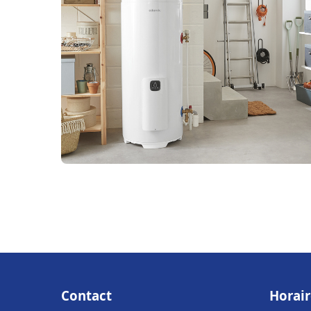
Contact
Horair