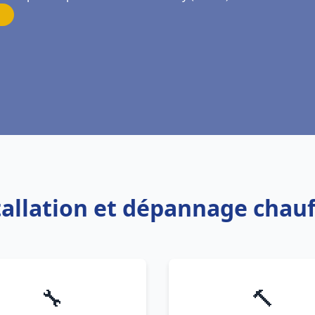
stallation et dépannage chauf
🔧
🔨