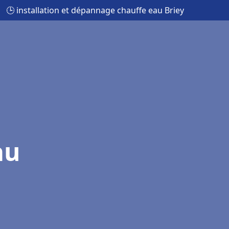
🕒 installation et dépannage chauffe eau Briey
au