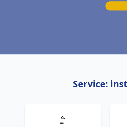
Service: in
🚿