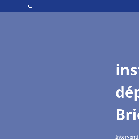
📞
ins
dé
Bri
Interventi