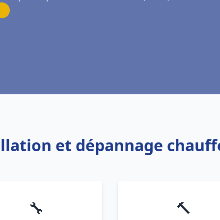
allation et dépannage chauf
🔧
🔨