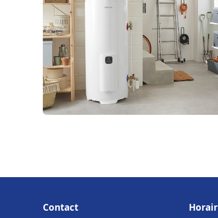
Contact
Horair