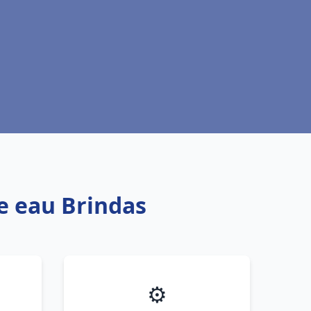
fe eau Brindas
⚙️