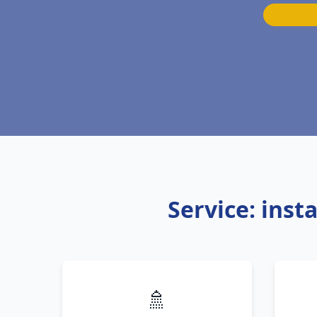
Service: inst
🚿