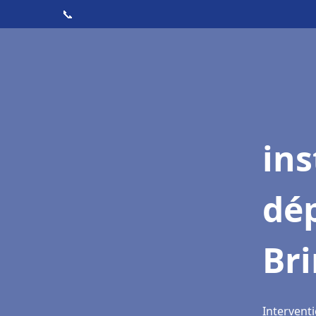
📞
ins
dé
Br
Interventi