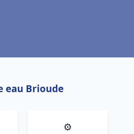
fe eau Brioude
⚙️