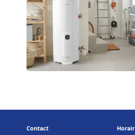
Contact
Horair