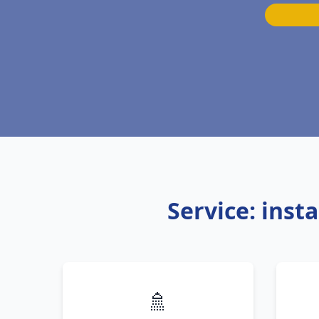
Service: inst
🚿