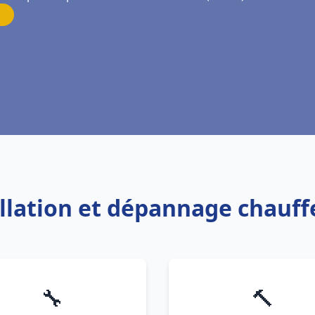
allation et dépannage chauf
🔧
🔨