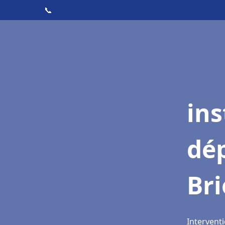
📞
ins
dé
Br
Interventi