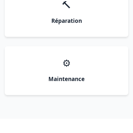
🔨
Réparation
⚙️
Maintenance