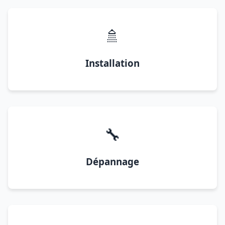
🚿
Installation
🔧
Dépannage