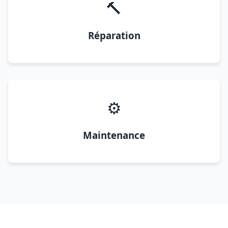
🔨
Réparation
⚙️
Maintenance