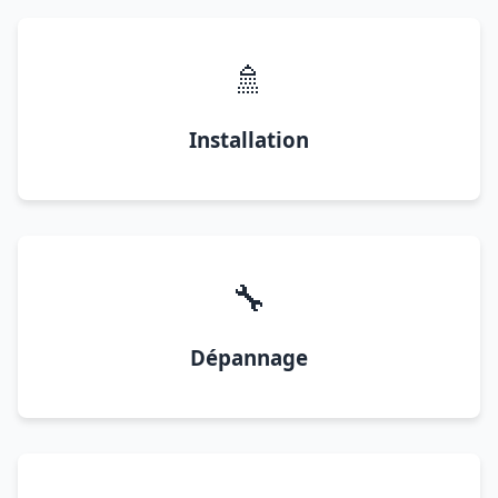
🚿
Installation
🔧
Dépannage