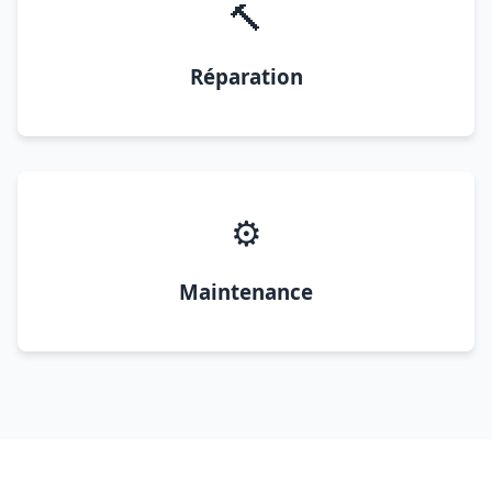
🔨
Réparation
⚙️
Maintenance