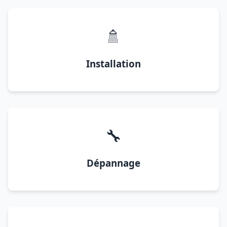
🚿
Installation
🔧
Dépannage