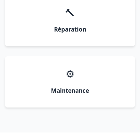
🔨
Réparation
⚙️
Maintenance