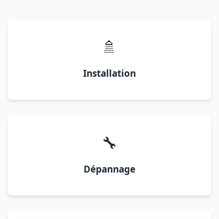
🚿
Installation
🔧
Dépannage