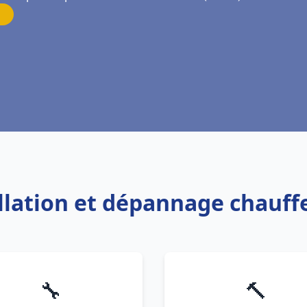
allation et dépannage chauf
🔧
🔨