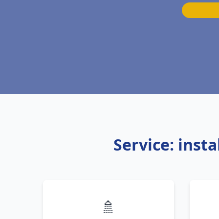
Service: inst
🚿