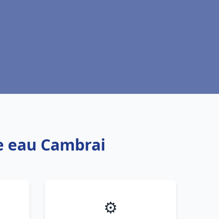
fe eau Cambrai
⚙️