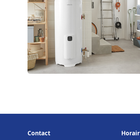
Contact
Horair