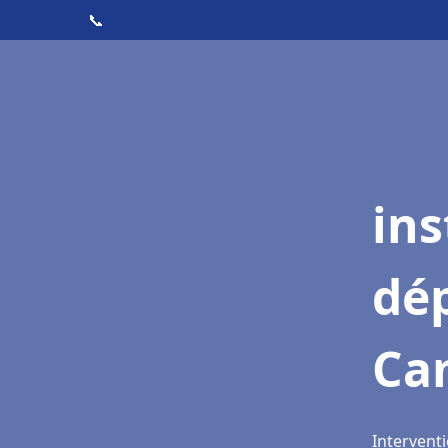
📞
ins
dé
Ca
Intervent