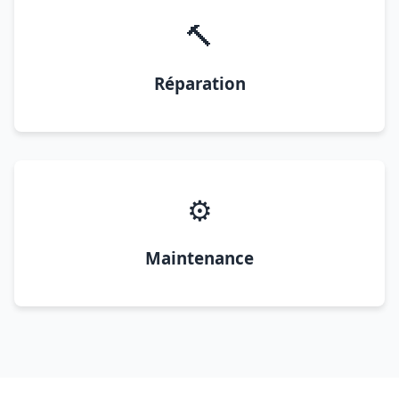
🔨
Réparation
⚙️
Maintenance