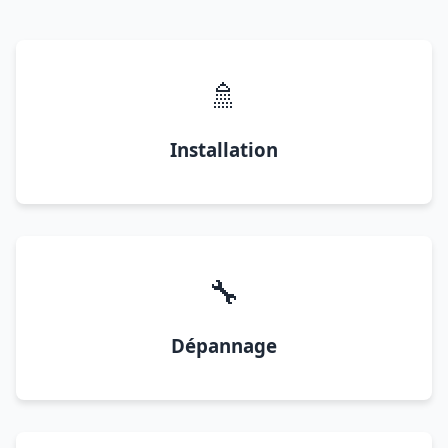
🚿
Installation
🔧
Dépannage