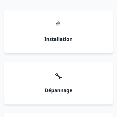
🚿
Installation
🔧
Dépannage