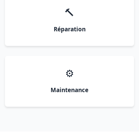
🔨
Réparation
⚙️
Maintenance