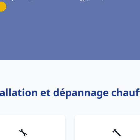
tallation et dépannage chau
🔧
🔨