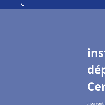
📞
ins
dé
Ce
Interventi