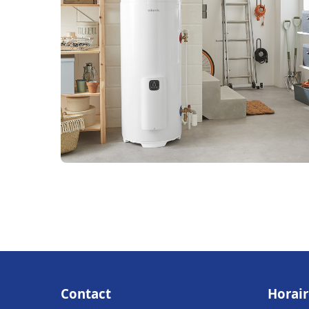
Contact
Horair