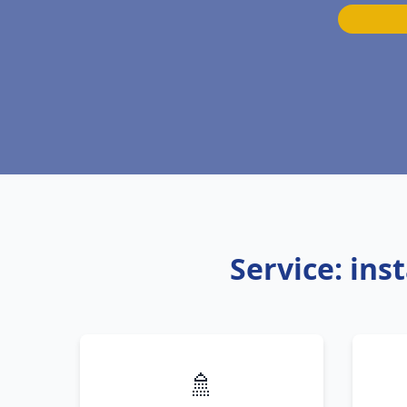
Service: ins
🚿