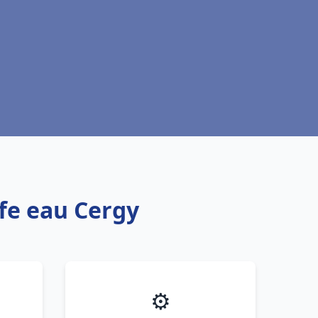
ffe eau Cergy
⚙️