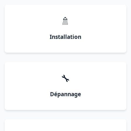
🚿
Installation
🔧
Dépannage