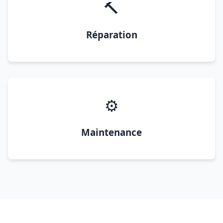
🔨
Réparation
⚙️
Maintenance