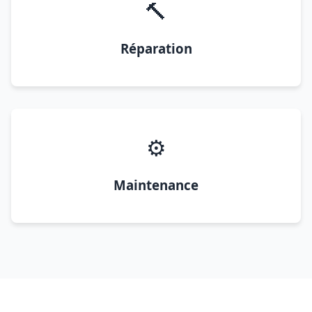
🔨
Réparation
⚙️
Maintenance