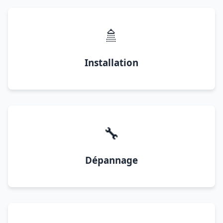
🚿
Installation
🔧
Dépannage