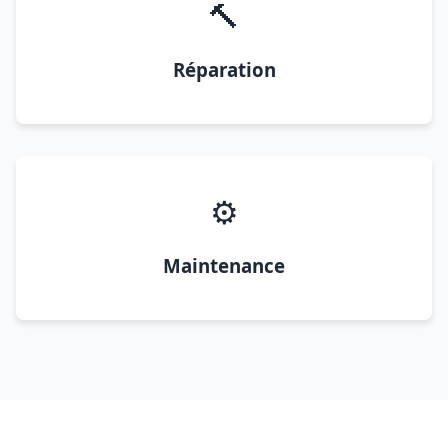
🔨
Réparation
⚙️
Maintenance