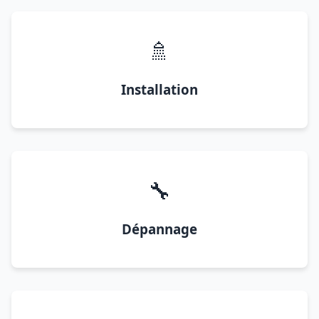
🚿
Installation
🔧
Dépannage