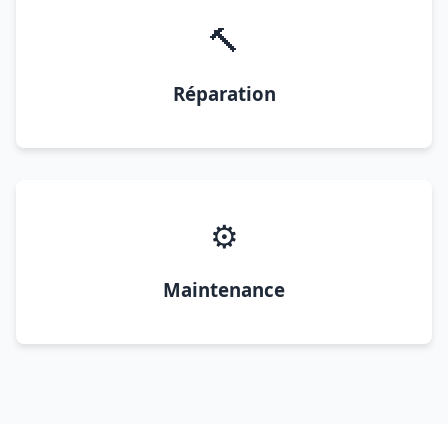
🔨
Réparation
⚙️
Maintenance