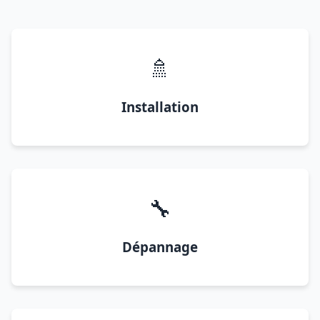
🚿
Installation
🔧
Dépannage